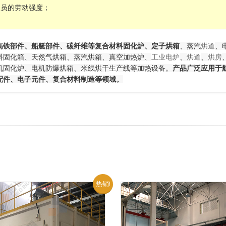
人员的劳动强度；
高铁部件、船艇部件、碳纤维等复合材料固化炉、定子烘箱
、蒸汽
烘
道
、
料固化箱、天然气烘箱、蒸汽烘箱
、真空加热炉、
工业电
炉
、
烘
道
、
烘
房
机固化炉、电机防爆烘箱、米线烘干生产线等加热设备。
产品广泛应用于
配件、电子元件、复合材料制造等领域。
热销!