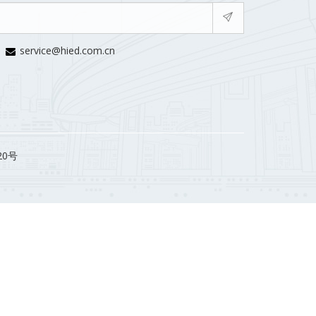
service@hied.com.cn
20号