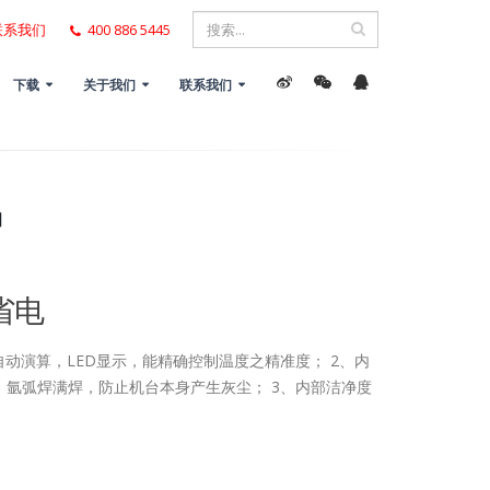
联系我们
400 886 5445
下载
关于我们
联系我们
炉
省电
自动演算，LED显示，能精确控制温度之精准度； 2、内
板，氩弧焊满焊，防止机台本身产生灰尘； 3、内部洁净度