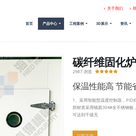
关于我们
首页
产品中心
工程案例
3D展示
资讯
碳纤维固化
2987
浏览
5.00
out of 5
保温性能高 节能
1、采用智能型温度控制器，PID
胆材质采用镜面304#全不锈钢
可达到千级无
立即咨询