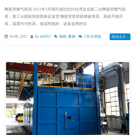
陶瓷管燃气烘房 2021年3月我司成功交付台湾企业第二台陶瓷管燃气烘
房，第三台因疫情原因推迟发货 陶瓷管烘房烘烤效率高，风机平稳可
靠，温度均匀性高，保温性能好，设备选用的仪...
04-08, 2022
By
hd2017
海得
,
案例
138 次浏览
阅读全文...