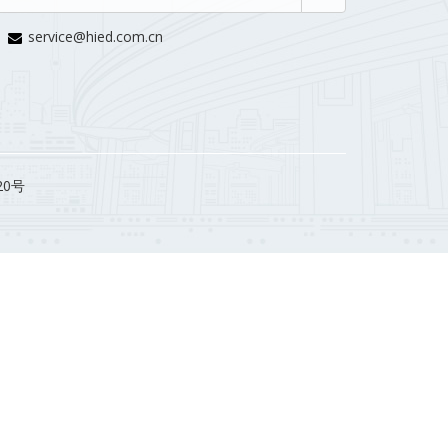
service@hied.com.cn
20号