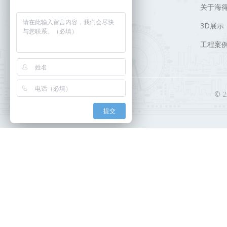
关于海
3D展示
工程案
© 
提交